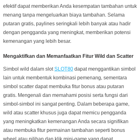
efektif dapat memberikan Anda kesempatan tambahan untuk
menang tanpa mengeluarkan biaya tambahan. Selama
putaran gratis, paylines seringkali lebih banyak atau hadir
dengan pengganda yang meningkat, memberikan potensi
kemenangan yang lebih besar.
Mengaktifkan dan Memanfaatkan Fitur Wild dan Scatter
Simbol wild dalam slot
SLOT80
dapat menggantikan simbol
lain untuk membentuk kombinasi pemenang, sementara
simbol scatter dapat membuka fitur bonus atau putaran
gratis. Mengenali dan memahami posisi serta fungsi dari
simbol-simbol ini sangat penting. Dalam beberapa game,
wild atau scatter khusus juga dapat memicu pengganda
yang meningkatkan kemenangan Anda secara signifikan
atau membuka fitur permainan tambahan seperti bonus
wheel atau pilihan dan klik mini-game yang dapat