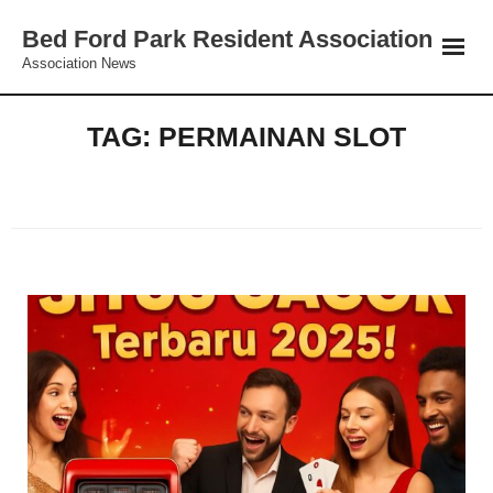
Skip
Bed Ford Park Resident Association
to
Association News
content
TAG:
PERMAINAN SLOT