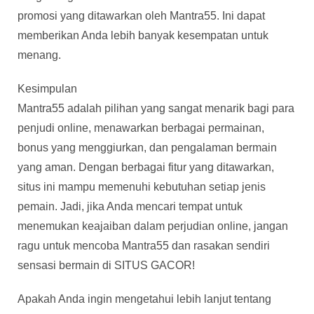
promosi yang ditawarkan oleh Mantra55. Ini dapat
memberikan Anda lebih banyak kesempatan untuk
menang.
Kesimpulan
Mantra55 adalah pilihan yang sangat menarik bagi para
penjudi online, menawarkan berbagai permainan,
bonus yang menggiurkan, dan pengalaman bermain
yang aman. Dengan berbagai fitur yang ditawarkan,
situs ini mampu memenuhi kebutuhan setiap jenis
pemain. Jadi, jika Anda mencari tempat untuk
menemukan keajaiban dalam perjudian online, jangan
ragu untuk mencoba Mantra55 dan rasakan sendiri
sensasi bermain di SITUS GACOR!
Apakah Anda ingin mengetahui lebih lanjut tentang