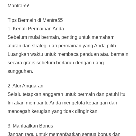
Mantra55!
Tips Bermain di Mantra55
1. Kenali Permainan Anda
Sebelum mulai bermain, penting untuk memahami
aturan dan strategi dari permainan yang Anda pilih.
Luangkan waktu untuk membaca panduan atau bermain
secara gratis sebelum bertaruh dengan uang
sungguhan.
2. Atur Anggaran
Selalu tetapkan anggaran untuk bermain dan patuhi itu.
Ini akan membantu Anda mengelola keuangan dan
mencegah kerugian yang tidak diinginkan.
3. Manfaatkan Bonus
Jangan ragu untuk memanfaatkan semua bonus dan