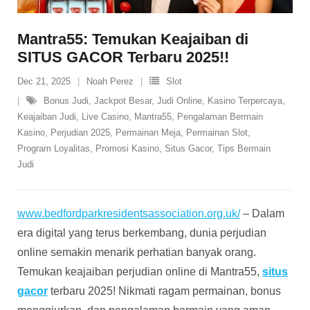
Mantra55: Temukan Keajaiban di
SITUS GACOR Terbaru 2025!!
Dec 21, 2025
Noah Perez
Slot
Bonus Judi
,
Jackpot Besar
,
Judi Online
,
Kasino Terpercaya
,
Keajaiban Judi
,
Live Casino
,
Mantra55
,
Pengalaman Bermain
Kasino
,
Perjudian 2025
,
Permainan Meja
,
Permainan Slot
,
Program Loyalitas
,
Promosi Kasino
,
Situs Gacor
,
Tips Bermain
Judi
www.bedfordparkresidentsassociation.org.uk/
– Dalam
era digital yang terus berkembang, dunia perjudian
online semakin menarik perhatian banyak orang.
Temukan keajaiban perjudian online di Mantra55,
situs
gacor
terbaru 2025! Nikmati ragam permainan, bonus