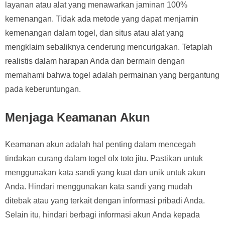
layanan atau alat yang menawarkan jaminan 100%
kemenangan. Tidak ada metode yang dapat menjamin
kemenangan dalam togel, dan situs atau alat yang
mengklaim sebaliknya cenderung mencurigakan. Tetaplah
realistis dalam harapan Anda dan bermain dengan
memahami bahwa togel adalah permainan yang bergantung
pada keberuntungan.
Menjaga Keamanan Akun
Keamanan akun adalah hal penting dalam mencegah
tindakan curang dalam togel olx toto jitu. Pastikan untuk
menggunakan kata sandi yang kuat dan unik untuk akun
Anda. Hindari menggunakan kata sandi yang mudah
ditebak atau yang terkait dengan informasi pribadi Anda.
Selain itu, hindari berbagi informasi akun Anda kepada