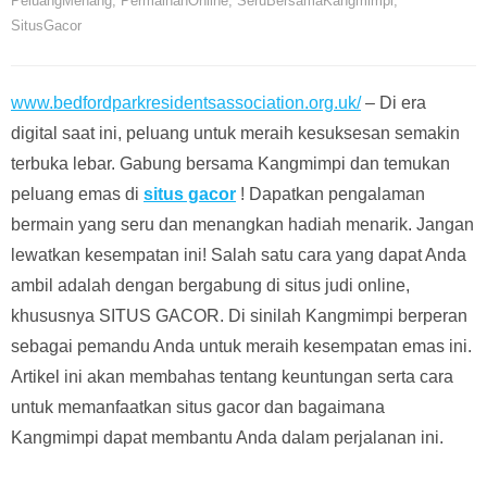
PeluangMenang
,
PermainanOnline
,
SeruBersamaKangmimpi
,
SitusGacor
www.bedfordparkresidentsassociation.org.uk/
– Di era
digital saat ini, peluang untuk meraih kesuksesan semakin
terbuka lebar. Gabung bersama Kangmimpi dan temukan
peluang emas di
situs gacor
! Dapatkan pengalaman
bermain yang seru dan menangkan hadiah menarik. Jangan
lewatkan kesempatan ini! Salah satu cara yang dapat Anda
ambil adalah dengan bergabung di situs judi online,
khususnya SITUS GACOR. Di sinilah Kangmimpi berperan
sebagai pemandu Anda untuk meraih kesempatan emas ini.
Artikel ini akan membahas tentang keuntungan serta cara
untuk memanfaatkan situs gacor dan bagaimana
Kangmimpi dapat membantu Anda dalam perjalanan ini.