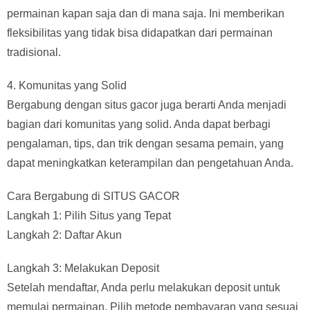
permainan kapan saja dan di mana saja. Ini memberikan
fleksibilitas yang tidak bisa didapatkan dari permainan
tradisional.
4. Komunitas yang Solid
Bergabung dengan situs gacor juga berarti Anda menjadi
bagian dari komunitas yang solid. Anda dapat berbagi
pengalaman, tips, dan trik dengan sesama pemain, yang
dapat meningkatkan keterampilan dan pengetahuan Anda.
Cara Bergabung di SITUS GACOR
Langkah 1: Pilih Situs yang Tepat
Langkah 2: Daftar Akun
Langkah 3: Melakukan Deposit
Setelah mendaftar, Anda perlu melakukan deposit untuk
memulai permainan. Pilih metode pembayaran yang sesuai