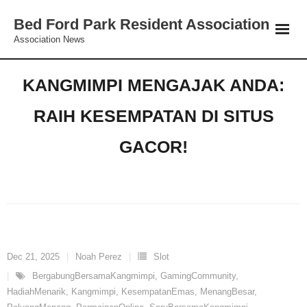
Skip
Bed Ford Park Resident Association
to
Association News
content
KANGMIMPI MENGAJAK ANDA:
RAIH KESEMPATAN DI SITUS
GACOR!
Dec 21, 2025
Noah Perez
Slot
BergabungBersamaKangmimpi
,
GamingCommunity
,
HadiahMenarik
,
Kangmimpi
,
KesempatanEmas
,
MenangBesar
,