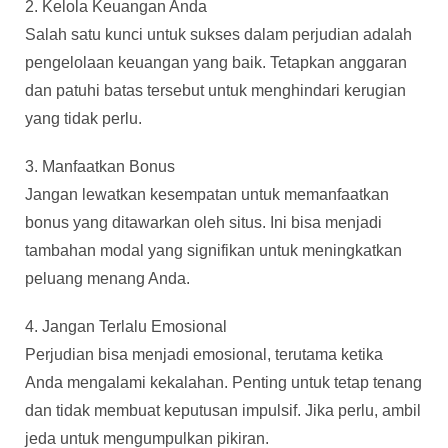
2. Kelola Keuangan Anda
Salah satu kunci untuk sukses dalam perjudian adalah
pengelolaan keuangan yang baik. Tetapkan anggaran
dan patuhi batas tersebut untuk menghindari kerugian
yang tidak perlu.
3. Manfaatkan Bonus
Jangan lewatkan kesempatan untuk memanfaatkan
bonus yang ditawarkan oleh situs. Ini bisa menjadi
tambahan modal yang signifikan untuk meningkatkan
peluang menang Anda.
4. Jangan Terlalu Emosional
Perjudian bisa menjadi emosional, terutama ketika
Anda mengalami kekalahan. Penting untuk tetap tenang
dan tidak membuat keputusan impulsif. Jika perlu, ambil
jeda untuk mengumpulkan pikiran.