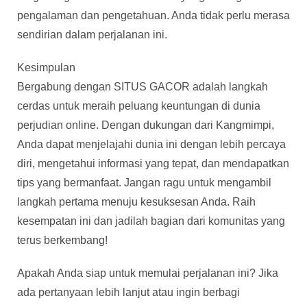
pengalaman dan pengetahuan. Anda tidak perlu merasa
sendirian dalam perjalanan ini.
Kesimpulan
Bergabung dengan SITUS GACOR adalah langkah
cerdas untuk meraih peluang keuntungan di dunia
perjudian online. Dengan dukungan dari Kangmimpi,
Anda dapat menjelajahi dunia ini dengan lebih percaya
diri, mengetahui informasi yang tepat, dan mendapatkan
tips yang bermanfaat. Jangan ragu untuk mengambil
langkah pertama menuju kesuksesan Anda. Raih
kesempatan ini dan jadilah bagian dari komunitas yang
terus berkembang!
Apakah Anda siap untuk memulai perjalanan ini? Jika
ada pertanyaan lebih lanjut atau ingin berbagi